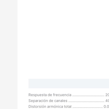
Descripción
Valoraciones (0)
Respuesta de frecuencia …………………………… 20 
Separación de canales ………………………………. 4
Distorsión armónica total …………………………. 0.