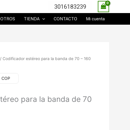
3016183239
SOTROS
TIENDA
CONTACTO
Mi cuenta
/ Codificador estéreo para la banda de 70 – 160
- COP
téreo para la banda de 70