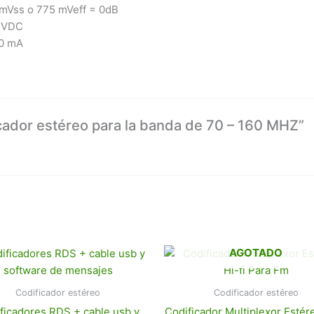
Vss o 775 mVeff = 0dB
 VDC
0 mA
icador estéreo para la banda de 70 – 160 MHZ”
AGOTADO
Codificador estéreo
Codificador estéreo
ficadores RDS + cable usb y
Codificador Multiplexor Estére