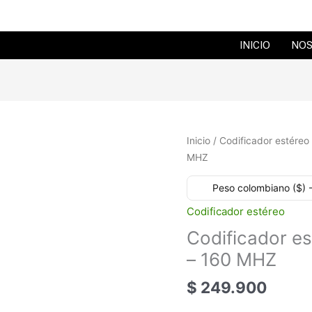
INICIO
NO
Codificador
Inicio
/
Codificador estéreo
estéreo
MHZ
para
Peso colombiano ($) 
la
banda
Codificador estéreo
de
Codificador es
70
– 160 MHZ
–
160
$ 249.900
MHZ
cantidad