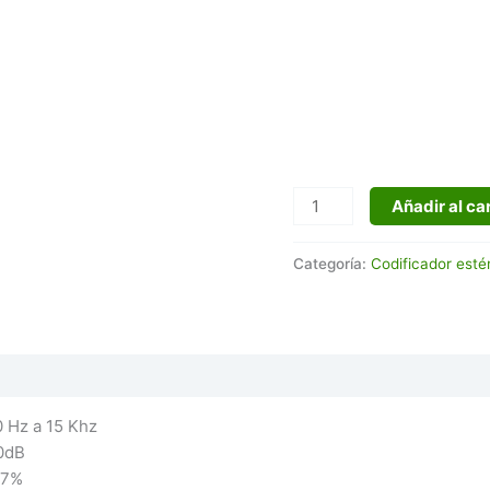
Añadir al car
Categoría:
Codificador esté
Hz a 15 Khz
0dB
07%